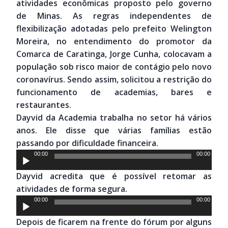
atividades econômicas proposto pelo governo
de Minas. As regras independentes de
flexibilização adotadas pelo prefeito Welington
Moreira, no entendimento do promotor da
Comarca de Caratinga, Jorge Cunha, colocavam a
população sob risco maior de contágio pelo novo
coronavírus. Sendo assim, solicitou a restrição do
funcionamento de academias, bares e
restaurantes.
Dayvid da Academia trabalha no setor há vários
anos. Ele disse que várias famílias estão
passando por dificuldade financeira.
Tocador
00:00
00:00
de
Dayvid acredita que é possível retomar as
áudio
atividades de forma segura.
Tocador
00:00
00:00
de
Depois de ficarem na frente do fórum por alguns
áudio