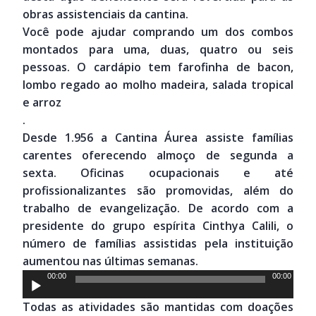
obras assistenciais da cantina.
Você pode ajudar comprando um dos combos
montados para uma, duas, quatro ou seis
pessoas. O cardápio tem farofinha de bacon,
lombo regado ao molho madeira, salada tropical
e arroz
.
Desde 1.956 a Cantina Áurea assiste famílias
carentes oferecendo almoço de segunda a
sexta. Oficinas ocupacionais e até
profissionalizantes são promovidas, além do
trabalho de evangelização. De acordo com a
presidente do grupo espírita Cinthya Calili, o
número de famílias assistidas pela instituição
aumentou nas últimas semanas.
Tocador
00:00
00:00
de
Todas as atividades são mantidas com doações
áudio