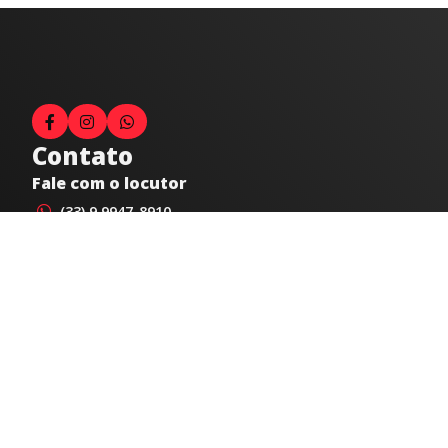
Contato
Fale com o locutor
(33) 9 9947-8910
Comercial
comercial@radiocidadecaratinga.com.br
joao@radiocidadecaratinga.com.br
(33) 3321-4797
Jornalismo
jornalismo@radiocidadecaratinga.com.br
Atendimentos
Segunda a sexta 08h às 12h e 14h às 18h