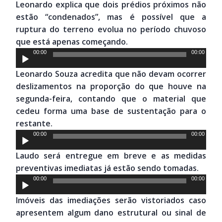
Leonardo explica que dois prédios próximos não
estão “condenados”, mas é possível que a
ruptura do terreno evolua no período chuvoso
que está apenas começando.
Tocador
00:00
00:00
de
Leonardo Souza acredita que não devam ocorrer
áudio
deslizamentos na proporção do que houve na
segunda-feira, contando que o material que
cedeu forma uma base de sustentação para o
restante.
Tocador
00:00
00:00
de
Laudo será entregue em breve e as medidas
áudio
preventivas imediatas já estão sendo tomadas.
Tocador
00:00
00:00
de
Imóveis das imediações serão vistoriados caso
áudio
apresentem algum dano estrutural ou sinal de