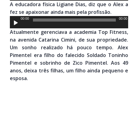
A educadora física Ligiane Dias, diz que o Alex a
áudio
fez se apaixonar ainda mais pela profissão.
Tocador
00:00
00:00
de
Atualmente gerenciava a academia Top Fitness,
áudio
na avenida Catarina Cimini, de sua propriedade.
Um sonho realizado há pouco tempo. Alex
Pimentel era filho do falecido Soldado Toninho
Pimentel e sobrinho de Zico Pimentel. Aos 49
anos, deixa três filhas, um filho ainda pequeno e
esposa.