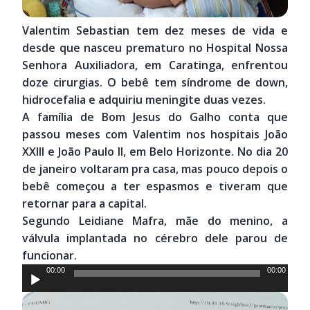
Valentim Sebastian tem dez meses de vida e
desde que nasceu prematuro no Hospital Nossa
Senhora Auxiliadora, em Caratinga, enfrentou
doze cirurgias. O bebê tem síndrome de down,
hidrocefalia e adquiriu meningite duas vezes.
A família de Bom Jesus do Galho conta que
passou meses com Valentim nos hospitais João
XXIII e João Paulo II, em Belo Horizonte. No dia 20
de janeiro voltaram pra casa, mas pouco depois o
bebê começou a ter espasmos e tiveram que
retornar para a capital.
Segundo Leidiane Mafra, mãe do menino, a
válvula implantada no cérebro dele parou de
funcionar.
Tocador
00:00
00:00
de
áudio