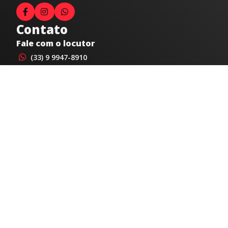
Contato
Fale com o locutor
(33) 9 9947-8910
Comercial
comercial@radiocidadecaratinga.com.br
joao@radiocidadecaratinga.com.br
(33) 3321-4797
Jornalismo
jornalismo@radiocidadecaratinga.com.br
Atendimentos
Segunda a sexta 08h às 12h e 14h às 18h
Av. Moacyr de Mattos, 600/101 - Centro. Caratinga-
MG CEP 35300-396