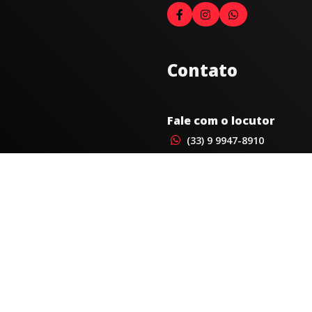
Contato
Fale com o locutor
(33) 9 9947-8910
Comercial
comercial@radiocidadecarat
joao@radiocidadecaratinga.
(33) 3321-4797
Jornalismo