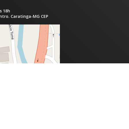
s 18h
entro. Caratinga-MG CEP