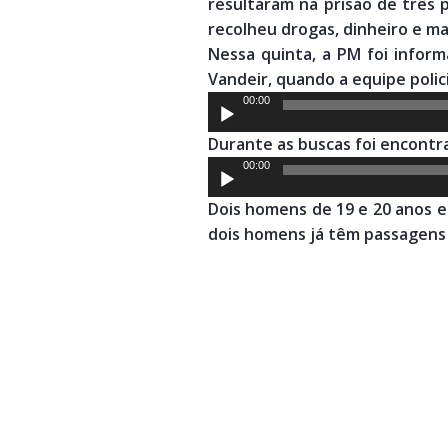
resultaram na prisão de três p
recolheu drogas, dinheiro e ma
Nessa quinta, a PM foi infor
Vandeir, quando a equipe poli
Tocador
00:00
de
Durante as buscas foi encontra
áudio
Tocador
00:00
de
Dois homens de 19 e 20 anos e
áudio
dois homens já têm passagens 