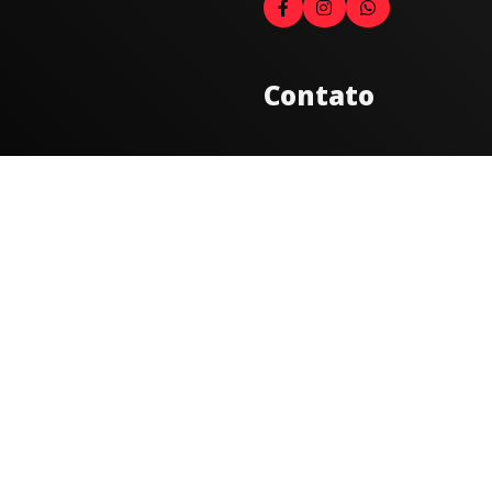
Contato
Fale com o locutor
(33) 9 9947-8910
Comercial
comercial@radiocidadecarat
joao@radiocidadecaratinga.
(33) 3321-4797
Jornalismo