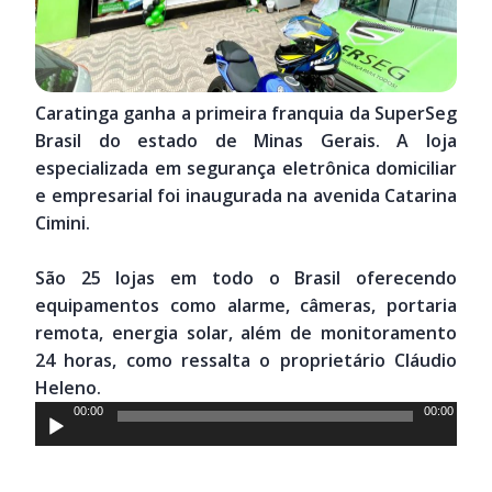
Caratinga ganha a primeira franquia da SuperSeg
Brasil do estado de Minas Gerais. A loja
especializada em segurança eletrônica domiciliar
e empresarial foi inaugurada na avenida Catarina
Cimini.
São 25 lojas em todo o Brasil oferecendo
equipamentos como alarme, câmeras, portaria
remota, energia solar, além de monitoramento
24 horas, como ressalta o proprietário Cláudio
Heleno.
Tocador
00:00
00:00
de
áudio