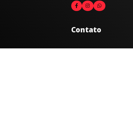
Contato
Fale com o locutor
(33) 9 9947-8910
Comercial
comercial@radiocidadecarat
joao@radiocidadecaratinga.
(33) 3321-4797
Jornalismo