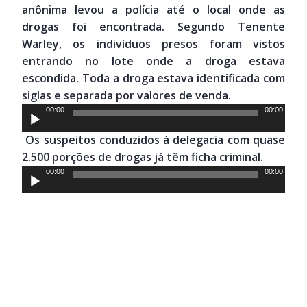
anônima levou a polícia até o local onde as
drogas foi encontrada. Segundo Tenente
Warley, os indivíduos presos foram vistos
entrando no lote onde a droga estava
escondida. Toda a droga estava identificada com
siglas e separada por valores de venda.
Tocador
00:00
00:00
de
Os suspeitos conduzidos à delegacia com quase
áudio
2.500 porções de drogas já têm ficha criminal.
Tocador
00:00
00:00
de
áudio