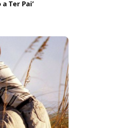
 a Ter Pai’