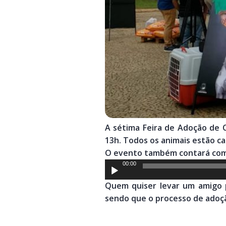
A sétima Feira de Adoção de C
13h. Todos os animais estão ca
O evento também contará com u
Tocador
00:00
de
Quem quiser levar um amigo 
áudio
sendo que o processo de adoçã