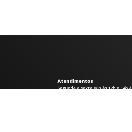
Atendimentos
Segunda a sexta 08h às 12h e 14h à
Av. Moacyr de Mattos, 600/101 - C
35300-396