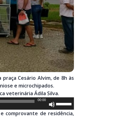
 praça Cesário Alvim, de 8h às
niose e microchipados.
veterinária Ádila Silva.
00:00
Use
as
e comprovante de residência,
setas
para
cima