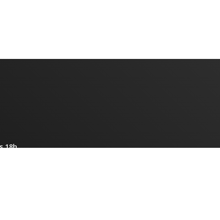
s 18h
entro. Caratinga-MG CEP