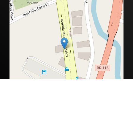
Desenvolvido por grupo VersaTec ©