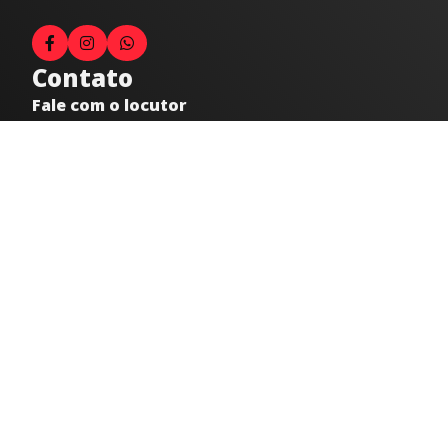
Contato
Fale com o locutor
(33) 9 9947-8910
Comercial
comercial@radiocidadecaratinga.com.br
joao@radiocidadecaratinga.com.br
(33) 3321-4797
Jornalismo
jornalismo@radiocidadecaratinga.com.br
Atendimentos
Segunda a sexta 08h às 12h e 14h às 18h
Av. Moacyr de Mattos, 600/101 - Centro. Caratinga-
MG CEP 35300-396