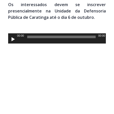
Os interessados devem se inscrever
presencialmente na Unidade da Defensoria
Pública de Caratinga até o dia 6 de outubro.
Tocador
00:00
00:00
de
áudio