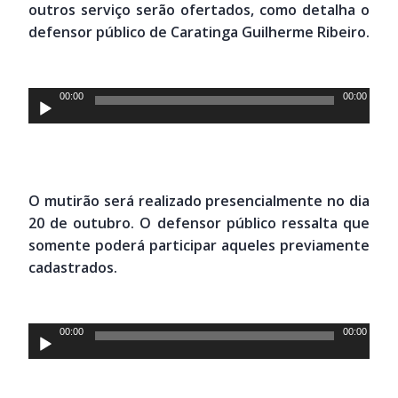
outros serviço serão ofertados, como detalha o
defensor público de Caratinga Guilherme Ribeiro.
Tocador
00:00
00:00
de
áudio
O mutirão será realizado presencialmente no dia
20 de outubro. O defensor público ressalta que
somente poderá participar aqueles previamente
cadastrados.
Tocador
00:00
00:00
de
áudio