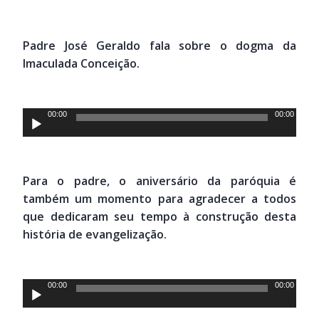
Padre José Geraldo fala sobre o dogma da
Imaculada Conceição.
Tocador
00:00
00:00
de
áudio
Para o padre, o aniversário da paróquia é
também um momento para agradecer a todos
que dedicaram seu tempo à construção desta
história de evangelização.
Tocador
00:00
00:00
de