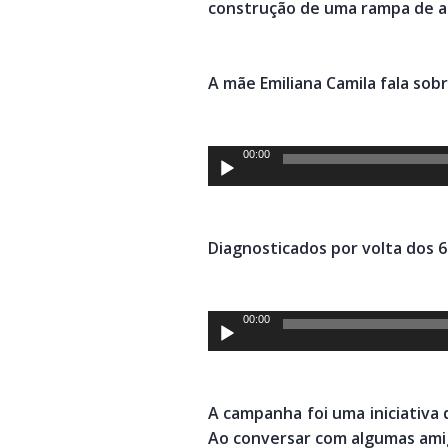
construção de uma rampa de ac
A mãe Emiliana Camila fala sob
Tocador
00:00
de
áudio
Diagnosticados por volta dos 6
Tocador
00:00
de
áudio
A campanha foi uma iniciativa 
Ao conversar com algumas amiga