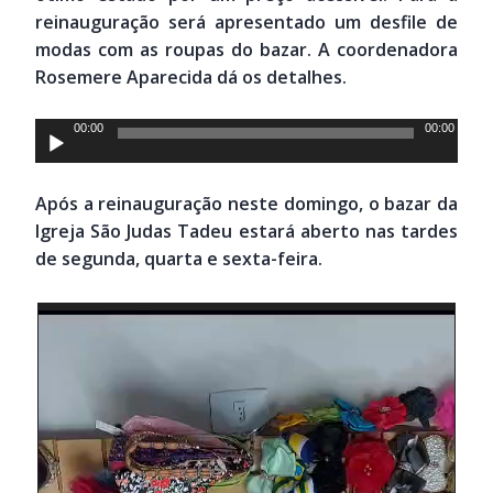
reinauguração será apresentado um desfile de
modas com as roupas do bazar. A coordenadora
Rosemere Aparecida dá os detalhes.
Tocador
00:00
00:00
de
áudio
Após a reinauguração neste domingo, o bazar da
Igreja São Judas Tadeu estará aberto nas tardes
de segunda, quarta e sexta-feira.
Tocador
de
vídeo