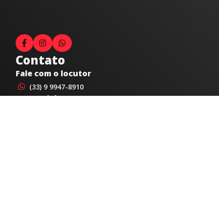
Contato
Fale com o locutor
(33) 9 9947-8910
Comercial
comercial@radiocidadecaratinga.com.br
joao@radiocidadecaratinga.com.br
(33) 3321-4797
Jornalismo
jornalismo@radiocidadecaratinga.com.br
Atendimentos
Segunda a sexta 08h às 12h e 14h às 18h
Av. Moacyr de Mattos, 600/101 - Centro. Caratinga-
MG CEP 35300-396