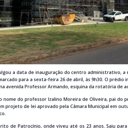
ulgou a data de inauguração do centro administrativo, 
rcado para a sexta-feira 26 de abril, às 9h30. O prédio ir
 na avenida Professor Armando, esquina da rotatória de ac
 nome do professor Izalino Moreira de Oliveira, pai do p
Um projeto de lei aprovado pela Câmara Municipal em out
co.
trito de Patrocínio, onde viveu até os 23 anos. Saiu par