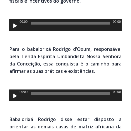
fiscais e incentivos do governo.
Tocador
00:00
00:00
de
áudio
Para o babalorixá Rodrigo d’Oxum, responsável
pela Tenda Espírita Umbandista Nossa Senhora
da Conceição, essa conquista é o caminho para
afirmar as suas práticas e existências.
Tocador
00:00
00:00
de
áudio
Babalorixá Rodrigo disse estar disposto a
orientar as demais casas de matriz africana da