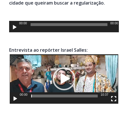
cidade que queiram buscar a regularização.
Tocador
00:00
00:00
de
áudio
Entrevista ao repórter Israel Salles:
Tocador
de
vídeo
00:00
10:37