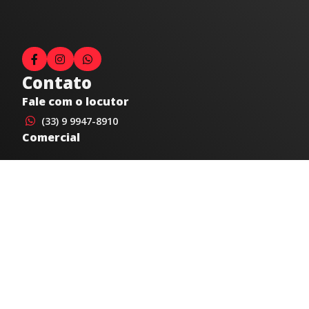
Contato
Fale com o locutor
(33) 9 9947-8910
Comercial
comercial@radiocidadecaratinga.com.br
joao@radiocidadecaratinga.com.br
(33) 3321-4797
Jornalismo
jornalismo@radiocidadecaratinga.com.br
Atendimentos
Segunda a sexta 08h às 12h e 14h às 18h
Av. Moacyr de Mattos, 600/101 - Centro. Caratinga-
MG CEP 35300-396