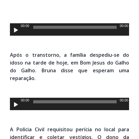
Tocador
00:00
00:00
de
áudio
Após o transtorno, a família despediu-se do
idoso na tarde de hoje, em Bom Jesus do Galho
do Galho. Bruna disse que esperam uma
reparação.
Tocador
00:00
00:00
de
áudio
A Polícia Civil requisitou perícia no local para
identificar e coletar vestígios. O dono da