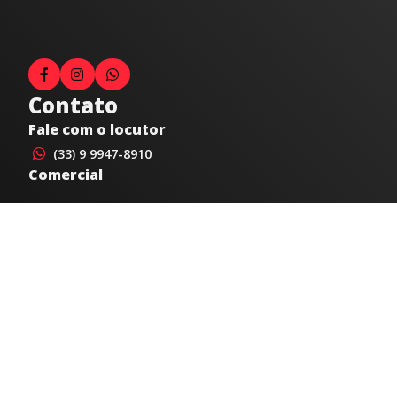
Contato
Fale com o locutor
(33) 9 9947-8910
Comercial
comercial@radiocidadecaratinga.com.br
joao@radiocidadecaratinga.com.br
(33) 3321-4797
Jornalismo
jornalismo@radiocidadecaratinga.com.br
Atendimentos
Segunda a sexta 08h às 12h e 14h às 18h
Av. Moacyr de Mattos, 600/101 - Centro. Caratinga-
MG CEP 35300-396