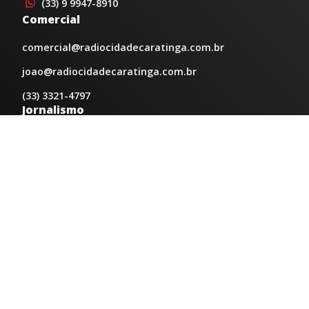
(33) 9 9947-8910
Comercial
comercial@radiocidadecaratinga.com.br
joao@radiocidadecaratinga.com.br
(33) 3321-4797
Jornalismo
jornalismo@radiocidadecaratinga.com.br
Atendimentos
Segunda a sexta 08h às 12h e 14h às 18h
Av. Moacyr de Mattos, 600/101 - Centro. Caratinga-
MG CEP 35300-396