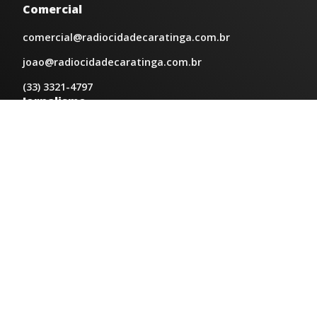
Comercial
comercial@radiocidadecaratinga.com.br
joao@radiocidadecaratinga.com.br
(33) 3321-4797
Jornalismo
jornalismo@radiocidadecaratinga.com.br
Atendimentos
Segunda a sexta 08h às 12h e 14h às 18h
Av. Moacyr de Mattos, 600/101 - Centro. Caratinga-
MG CEP 35300-396