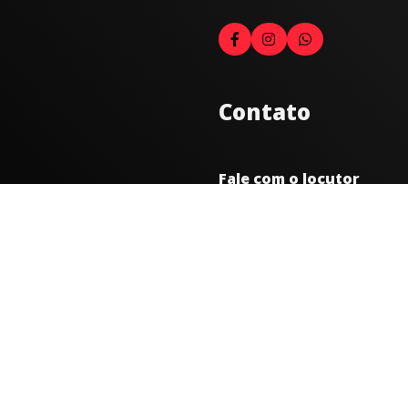
Contato
Fale com o locutor
(33) 9 9947-8910
Comercial
comercial@radiocidadecarat
joao@radiocidadecaratinga.
(33) 3321-4797