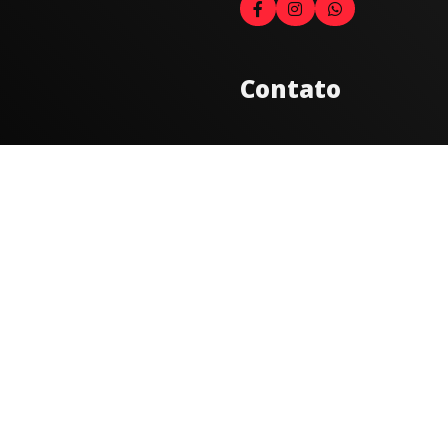
Contato
Fale com o locutor
(33) 9 9947-8910
Comercial
comercial@radiocidadecarat
joao@radiocidadecaratinga.
(33) 3321-4797
Jornalismo