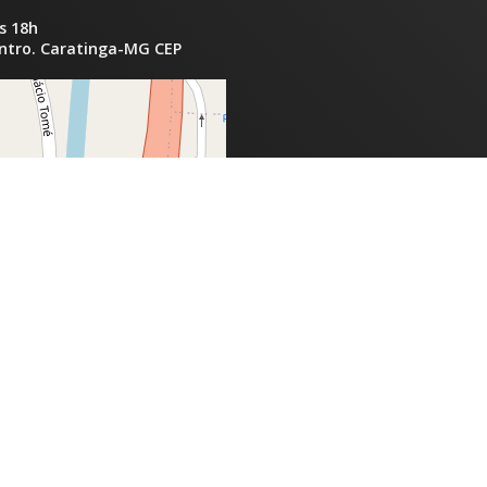
s 18h
entro. Caratinga-MG CEP