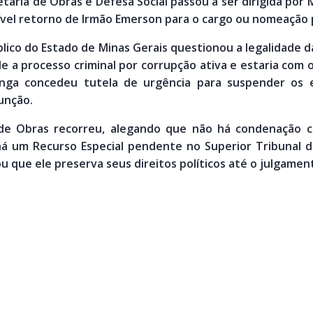
etaria de Obras e Defesa Social passou a ser dirigida por
ível retorno de Irmão Emerson para o cargo ou nomeação 
úblico do Estado de Minas Gerais questionou a legalidade
 a processo criminal por corrupção ativa e estaria com os
nga concedeu tutela de urgência para suspender os e
unção.
 de Obras recorreu, alegando que não há condenação cr
 um Recurso Especial pendente no Superior Tribunal de 
 que ele preserva seus direitos políticos até o julgament