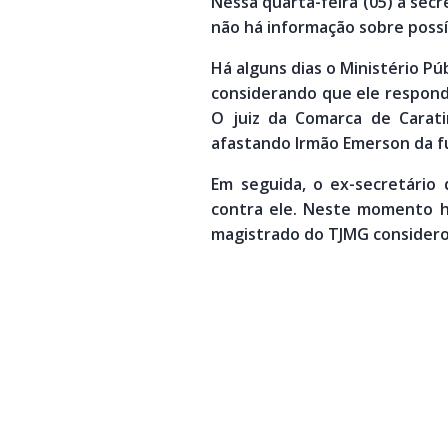
Nessa quarta-feira (05) a secr
não há informação sobre poss
Há alguns dias o Ministério P
considerando que ele responde
O juiz da Comarca de Carati
afastando Irmão Emerson da f
Em seguida, o ex-secretário
contra ele. Neste momento há
magistrado do TJMG considerou