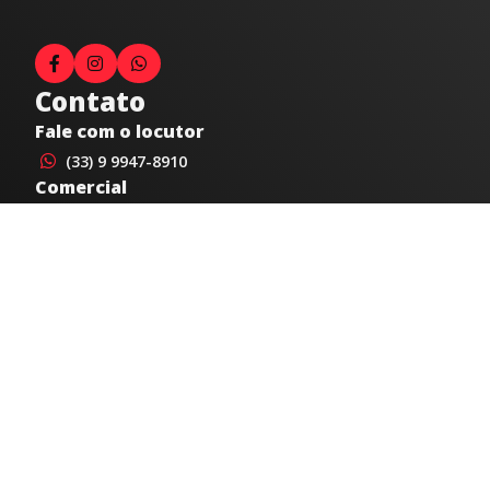
Contato
Fale com o locutor
(33) 9 9947-8910
Comercial
comercial@radiocidadecaratinga.com.br
joao@radiocidadecaratinga.com.br
(33) 3321-4797
Jornalismo
jornalismo@radiocidadecaratinga.com.br
Atendimentos
Segunda a sexta 08h às 12h e 14h às 18h
Av. Moacyr de Mattos, 600/101 - Centro. Caratinga-
MG CEP 35300-396