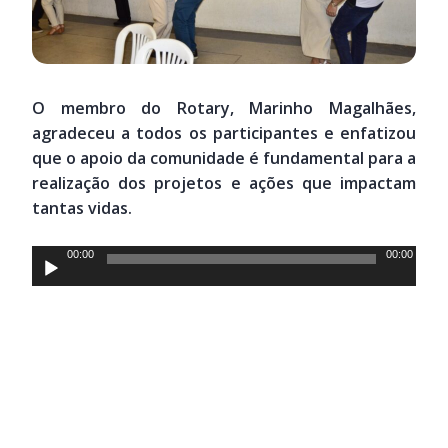
O membro do Rotary, Marinho Magalhães,
agradeceu a todos os participantes e enfatizou
que o apoio da comunidade é fundamental para a
realização dos projetos e ações que impactam
tantas vidas.
Tocador
00:00
00:00
de
áudio