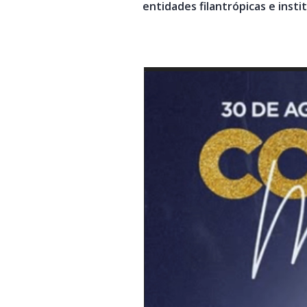
entidades filantrópicas e instit
Tocador
de
vídeo