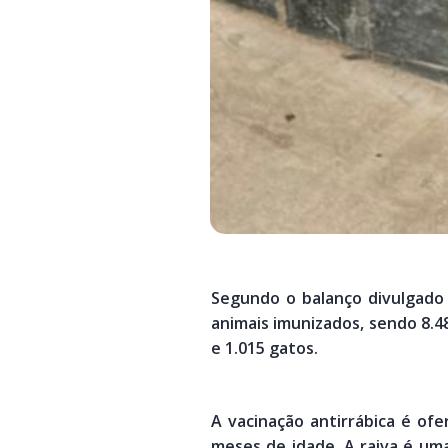
Segundo o balanço divulgado 
animais imunizados, sendo 8.48
e 1.015 gatos.
A vacinação antirrábica é of
meses de idade. A raiva é uma