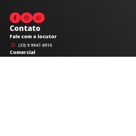
Contato
Fale com o locutor
(33) 9 9947-8910
Comercial
comercial@radiocidadecaratinga.com.br
joao@radiocidadecaratinga.com.br
(33) 3321-4797
Jornalismo
jornalismo@radiocidadecaratinga.com.br
Atendimentos
Segunda a sexta 08h às 12h e 14h às 18h
Av. Moacyr de Mattos, 600/101 - Centro. Caratinga-
MG CEP 35300-396