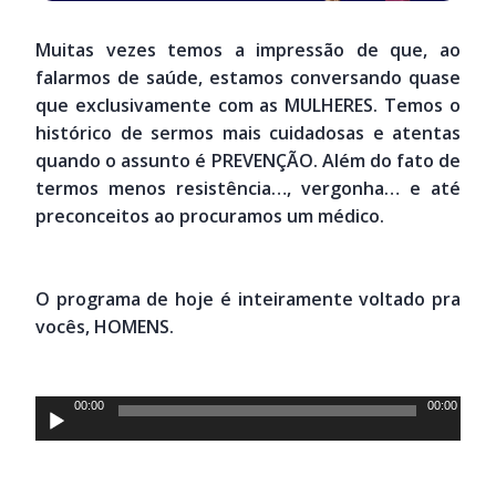
Muitas vezes temos a impressão de que, ao
falarmos de saúde, estamos conversando quase
que exclusivamente com as MULHERES. Temos o
histórico de sermos mais cuidadosas e atentas
quando o assunto é PREVENÇÃO. Além do fato de
termos menos resistência…, vergonha… e até
preconceitos ao procuramos um médico.
O programa de hoje é inteiramente voltado pra
vocês, HOMENS.
Tocador
00:00
00:00
de
áudio