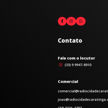
Contato
Fale com o locutor
(33) 9 9947-8910
Comercial
comercial@radiocidadecarat
joao@radiocidadecaratinga.
(33) 3321-4797