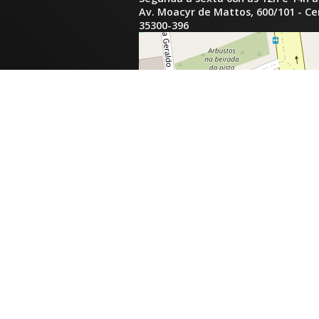
Av. Moacyr de Mattos, 600/101 - C
35300-396
inga.com.br
com.br
tinga.com.br