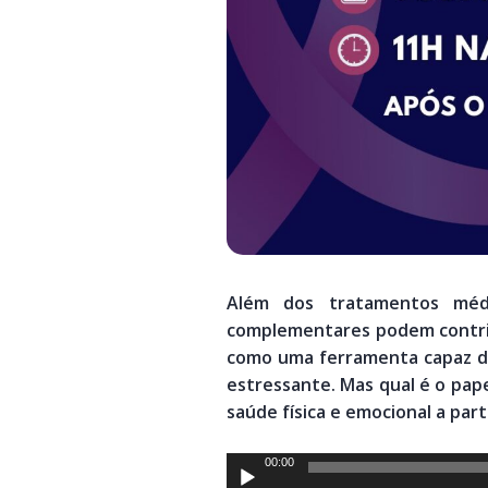
Além dos tratamentos médico
complementares podem contrib
como uma ferramenta capaz de
estressante. Mas qual é o pape
saúde física e emocional a par
Tocador
00:00