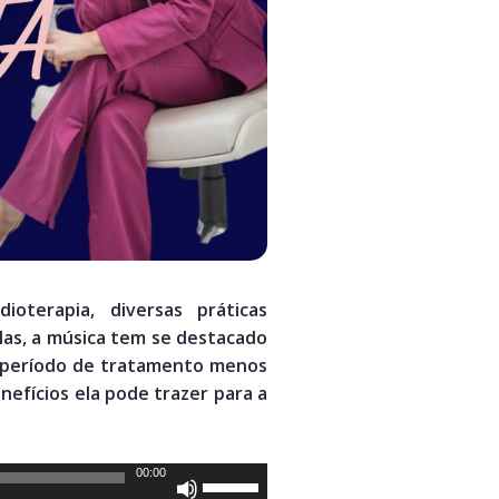
ioterapia, diversas práticas
as, a música tem se destacado
o período de tratamento menos
nefícios ela pode trazer para a
00:00
Use