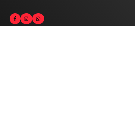
Contato
Fale com o locutor
(33) 9 9947-8910
Comercial
comercial@radiocidadecaratinga.com.br
joao@radiocidadecaratinga.com.br
(33) 3321-4797
Jornalismo
jornalismo@radiocidadecaratinga.com.br
Atendimentos
Segunda a sexta 08h às 12h e 14h às 18h
Av. Moacyr de Mattos, 600/101 - Centro. Caratinga-
MG CEP 35300-396