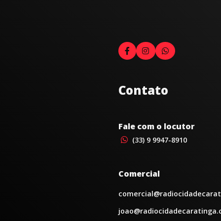
Contato
Fale com o locutor
(33) 9 9947-8910
Comercial
comercial@radiocidadecarat
joao@radiocidadecaratinga.