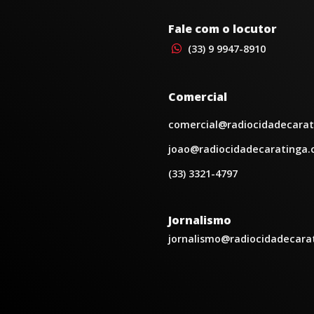
Fale com o locutor
(33) 9 9947-8910
Comercial
comercial@radiocidadecarat
joao@radiocidadecaratinga.
(33) 3321-4797
Jornalismo
jornalismo@radiocidadecara