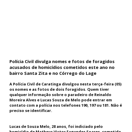
Polícia Civil divulga nomes e fotos de foragidos
acusados de homicídios cometidos este ano no
bairro Santa Zita e no Córrego do Lage
A Polícia Civil de Caratinga divulgou nesta terça-feira (05)
os nomes e as fotos de dois foragidos. Quem tiver
qualquer informação sobre o paradeiro de Reinaldo
Moreira Alves e Lucas Souza de Melo pode entrar em
contato com a polícia nos telefones 190, 197 ou 181. Não é
preciso se identificar.
Lucas de Souza Melo, 28 anos, foi indiciado pelo
homicídio de Matheus Victor Fagundes Soares, cometido