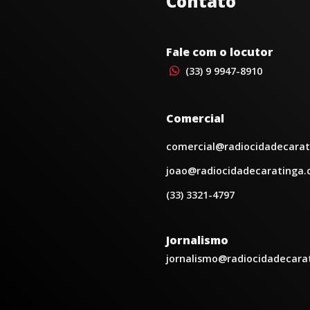
Contato
Fale com o locutor
(33) 9 9947-8910
Comercial
comercial@radiocidadecarat
joao@radiocidadecaratinga.
(33) 3321-4797
Jornalismo
jornalismo@radiocidadecara