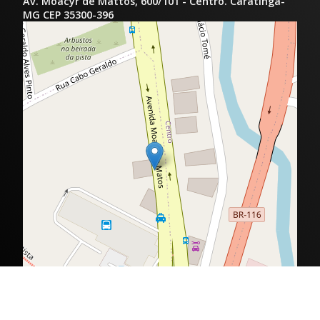
Av. Moacyr de Mattos, 600/101 - Centro. Caratinga-
MG CEP 35300-396