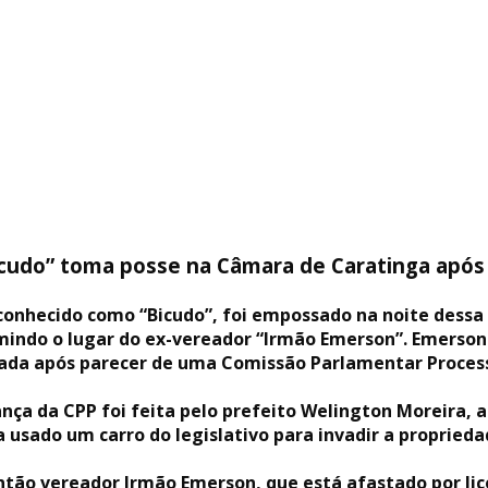
icudo” toma posse na Câmara de Caratinga apó
, conhecido como “Bicudo”, foi empossado na noite dess
mindo o lugar do ex-vereador “Irmão Emerson”. Emerson
da após parecer de uma Comissão Parlamentar Processan
ança da CPP foi feita pelo prefeito Welington Moreira,
 usado um carro do legislativo para invadir a propried
ntão vereador Irmão Emerson, que está afastado por lic