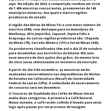
aqui. Na edição de 2024, a competição recebeu um total
de 1.406 amostras concorrentes, provenientes de 146
municípios mineiros, das quatro macrorregiões
produtoras do estado.
A região das Matas de Minas foi a com maior número de
inscritos (840), com destaque para os municípios de
Manhuaçu, Alto Jequitibá, Caparaó, Espera Feliz e
Araponga. As outras regiões produtoras são: Chapada
de Minas (70), Cerrado Mineiro (151) e Sul de Minas (345).
Os produtores classificados têm até o dia 25 de outubro
para encaminhar aos escritórios da Emater-MG uma
nova amostra de dois quilos dos grãos, do mesmo lote
de cinco sacas selecionadas no momento da inscrição.
A partir do dia 4 de novembro, as amostras serão
analisadas sensorialmente nas dependências do Núcleo
de Estudos em Cafeicultura (Necaf) da Universidade
Federal de Lavras (Ufla). A solenidade de encerramento
do concurso será em dezembro.
O Concurso de Qualidade dos Cafés de Minas Gerais
avalia duas categorias. A primeira é a Café Natural.
Nesse sistema, o café recém-colhido é levado para secar
logo após passar por um processo de lavagem.