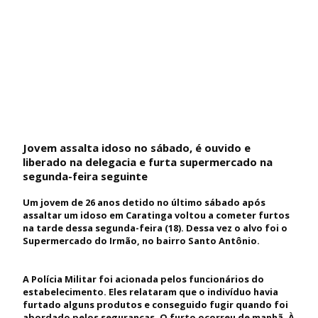
Jovem assalta idoso no sábado, é ouvido e
liberado na delegacia e furta supermercado na
segunda-feira seguinte
Um jovem de 26 anos detido no último sábado após
assaltar um idoso em Caratinga voltou a cometer furtos
na tarde dessa segunda-feira (18). Dessa vez o alvo foi o
Supermercado do Irmão, no bairro Santo Antônio.
A Polícia Militar foi acionada pelos funcionários do
estabelecimento. Eles relataram que o indivíduo havia
furtado alguns produtos e conseguido fugir quando foi
abordado pelos seguranças. O furto ocorreu de manhã. À