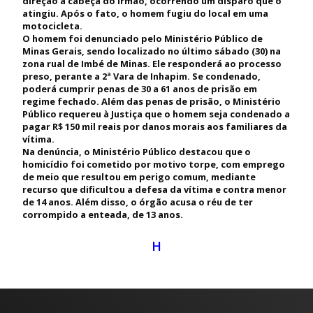
direção a cabeça do irmão, ocorrendo um disparo que o
atingiu. Após o fato, o homem fugiu do local em uma
motocicleta.
O homem foi denunciado pelo Ministério Público de
Minas Gerais, sendo localizado no último sábado (30) na
zona rual de Imbé de Minas. Ele responderá ao processo
preso, perante a 2ª Vara de Inhapim. Se condenado,
poderá cumprir penas de 30 a 61 anos de prisão em
regime fechado. Além das penas de prisão, o Ministério
Público requereu à Justiça que o homem seja condenado a
pagar R$ 150 mil reais por danos morais aos familiares da
vítima.
Na denúncia, o Ministério Público destacou que o
homicídio foi cometido por motivo torpe, com emprego
de meio que resultou em perigo comum, mediante
recurso que dificultou a defesa da vítima e contra menor
de 14 anos. Além disso, o órgão acusa o réu de ter
corrompido a enteada, de 13 anos.
H