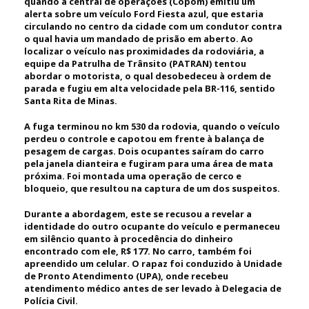
quando a central de operações (Copom) emitiu um
alerta sobre um veículo Ford Fiesta azul, que estaria
circulando no centro da cidade com um condutor contra
o qual havia um mandado de prisão em aberto. Ao
localizar o veículo nas proximidades da rodoviária, a
equipe da Patrulha de Trânsito (PATRAN) tentou
abordar o motorista, o qual desobedeceu à ordem de
parada e fugiu em alta velocidade pela BR-116, sentido
Santa Rita de Minas.
A fuga terminou no km 530 da rodovia, quando o veículo
perdeu o controle e capotou em frente à balança de
pesagem de cargas. Dois ocupantes saíram do carro
pela janela dianteira e fugiram para uma área de mata
próxima. Foi montada uma operação de cerco e
bloqueio, que resultou na captura de um dos suspeitos.
Durante a abordagem, este se recusou a revelar a
identidade do outro ocupante do veículo e permaneceu
em silêncio quanto à procedência do dinheiro
encontrado com ele, R$ 177. No carro, também foi
apreendido um celular. O rapaz foi conduzido à Unidade
de Pronto Atendimento (UPA), onde recebeu
atendimento médico antes de ser levado à Delegacia de
Polícia Civil.