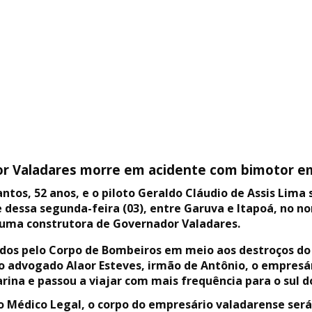
r Valadares morre em acidente com bimotor em
tos, 52 anos, e o piloto Geraldo Cláudio de Assis Lima 
 dessa segunda-feira (03), entre Garuva e Itapoá, no no
 uma construtora de Governador Valadares.
zados pelo Corpo de Bombeiros em meio aos destroços d
m o advogado Alaor Esteves, irmão de Antônio, o empres
na e passou a viajar com mais frequência para o sul do
to Médico Legal, o corpo do empresário valadarense ser