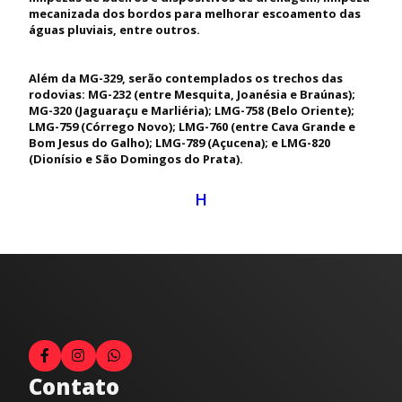
mecanizada dos bordos para melhorar escoamento das
águas pluviais, entre outros.
Além da MG-329, serão contemplados os trechos das
rodovias: MG-232 (entre Mesquita, Joanésia e Braúnas);
MG-320 (Jaguaraçu e Marliéria); LMG-758 (Belo Oriente);
LMG-759 (Córrego Novo); LMG-760 (entre Cava Grande e
Bom Jesus do Galho); LMG-789 (Açucena); e LMG-820
(Dionísio e São Domingos do Prata).
H
Contato