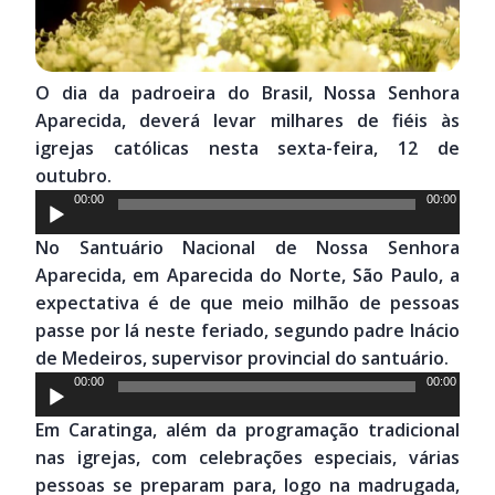
O dia da padroeira do Brasil, Nossa Senhora
Aparecida, deverá levar milhares de fiéis às
igrejas católicas nesta sexta-feira, 12 de
outubro.
Tocador
00:00
00:00
de
No Santuário Nacional de Nossa Senhora
áudio
Aparecida, em Aparecida do Norte, São Paulo, a
expectativa é de que meio milhão de pessoas
passe por lá neste feriado, segundo padre Inácio
de Medeiros, supervisor provincial do santuário.
Tocador
00:00
00:00
de
Em Caratinga, além da programação tradicional
áudio
nas igrejas, com celebrações especiais, várias
pessoas se preparam para, logo na madrugada,