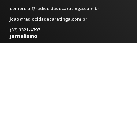
comercial@radiocidadecaratinga.com.br
joao@radiocidadecaratinga.com.br
(33) 3321-4797
Jornalismo
jornalismo@radiocidadecaratinga.com.br
Atendimentos
Segunda a sexta 08h às 12h e 14h às 18h
Av. Moacyr de Mattos, 600/101 - Centro. Caratinga-
MG CEP 35300-396